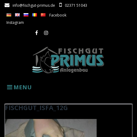
Skip
info@fischgut-primus.de
02371 51043
to
Facebook
content
Instagram
Facebook
Instagram
MENU
FISCHGUT_ISFA_12G