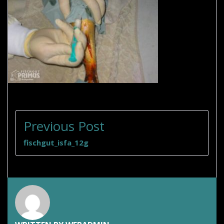
BEITRAGSNAVIGATION
Previous Post
fischgut_isfa_12g