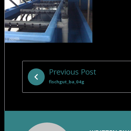
BEITRAGSNAVIGATION
Previous Post
fischgut_ba_04g