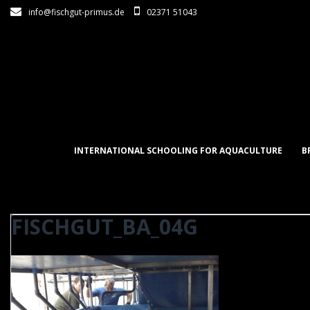
Skip
info@fischgut-primus.de
02371 51043
to
content
INTERNATIONAL SCHOOLING FOR AQUACULTURE
B
FISCHGUT_BA_04G