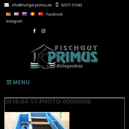
Skip
info@fischgut-primus.de
02371 51043
to
Facebook
content
Instagram
Facebook
Instagram
MENU
2018-04-17-PHOTO-00000008