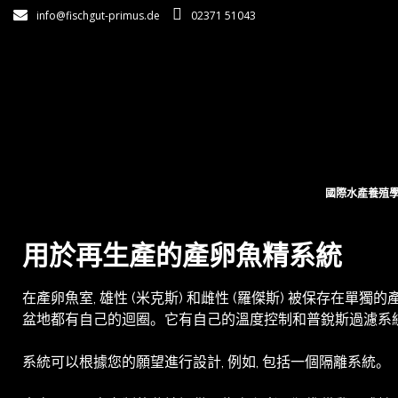
info@fischgut-primus.de
02371 51043
國際水產養殖
用於再生產的產卵魚精系統
在產卵魚室, 雄性 (米克斯) 和雌性 (羅傑斯) 被保存在單獨的
盆地都有自己的迴圈。它有自己的溫度控制和普銳斯過濾系
系統可以根據您的願望進行設計, 例如, 包括一個隔離系統。