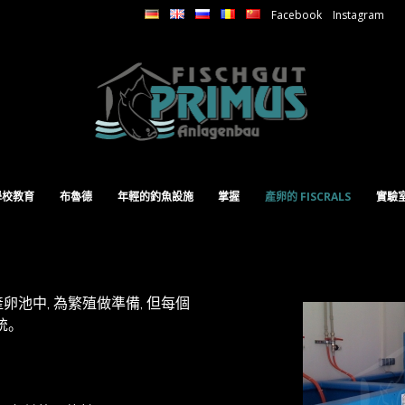
Facebook
Instagram
學校教育
布魯德
年輕的釣魚設施
掌握
產卵的 FISCRALS
實驗
產卵池中, 為繁殖做準備, 但每個
統。