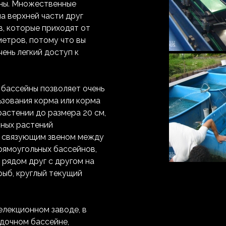
йны. Множественные
а верхней части друг
в, которые приходят от
метров, потому что вы
ень легкий доступ к
бассейны позволяет очень
ьзования корма или корма
растении до размера 20 см,
пных растений
я связующим звеном между
рямоугольных бассейнов,
 рядом друг с другом на
рыб, круглый текущий
елекционном заводе, в
адочном бассейне,